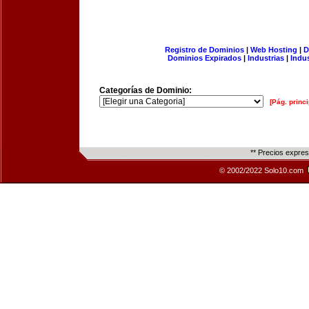
Registro de Dominios
|
Web Hosting
|
D
Dominios Expirados
|
Industrias
|
Indu
Categorías de Dominio:
[Pág. princi
** Precios expre
© 2002/2022 Solo10.com