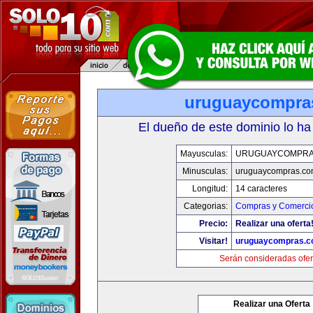
uruguaycompra
El dueño de este dominio lo ha
Mayusculas:
URUGUAYCOMPRA
Minusculas:
uruguaycompras.co
Longitud:
14 caracteres
Categorias:
Compras y Comercio
Precio:
Realizar una oferta
Visitar!
uruguaycompras.
Serán consideradas ofer
Realizar una Oferta