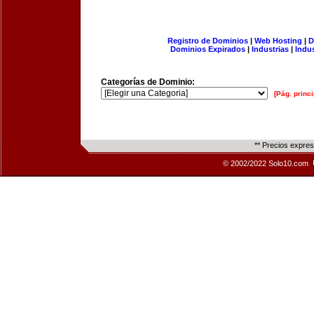
Registro de Dominios
|
Web Hosting
|
D
Dominios Expirados
|
Industrias
|
Indu
Categorías de Dominio:
[Pág. princi
** Precios expre
© 2002/2022 Solo10.com